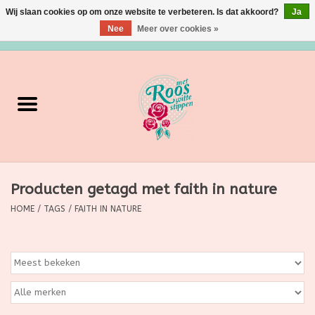
Wij slaan cookies op om onze website te verbeteren. Is dat akkoord?
Ja
Nee
Meer over cookies »
0 Artikelen - €0,00
Home
Verzorging
Make up
Producten getagd met faith in nature
Grimeermateriaal
HOME
/
TAGS
/
FAITH IN NATURE
Eten/Drinken
Huishoudartikelen
Ditjes & Datjes