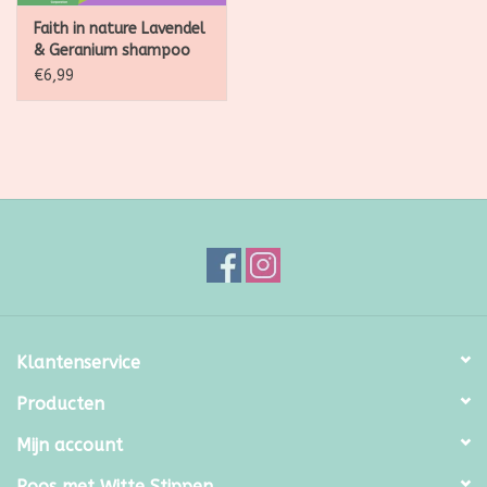
Faith in nature Lavendel
& Geranium shampoo
400ml
€6,99
Klantenservice
Producten
Mijn account
Roos met Witte Stippen