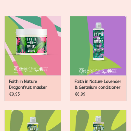
SALE
Kadootjes
Belgisch
Workshops
Furry Friends
Faith in Nature
Faith in Nature Lavender
Dragonfruit masker
& Geranium conditioner
300ml
400ml
€9,95
€6,99