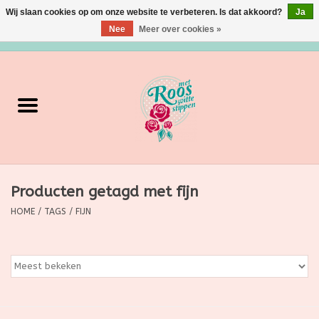
Wij slaan cookies op om onze website te verbeteren. Is dat akkoord?
Ja
Nee
Meer over cookies »
0 Artikelen - €0,00
Home
Verzorging
Make up
Producten getagd met fijn
Grimeermateriaal
HOME
/
TAGS
/
FIJN
Eten/Drinken
Huishoudartikelen
Ditjes & Datjes