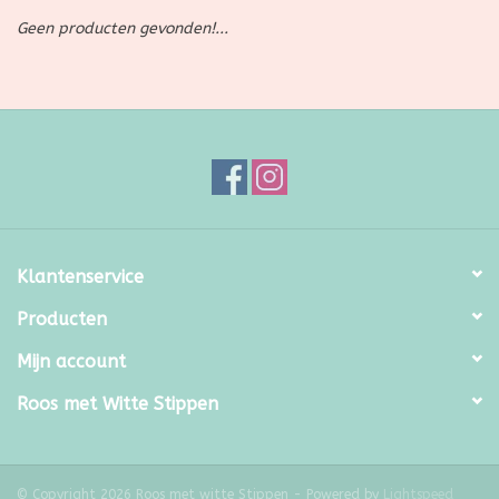
Geen producten gevonden!...
SALE
Kadootjes
Belgisch
Workshops
Klantenservice
Furry Friends
Producten
Mijn account
Roos met Witte Stippen
© Copyright 2026 Roos met witte Stippen - Powered by
Lightspeed