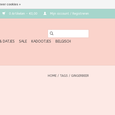
over cookies »
0 Artikelen - €0,00
Mijn account / Registreren
 & DATJES
SALE
KADOOTJES
BELGISCH
HOME
/
TAGS
/
GINGERBEER