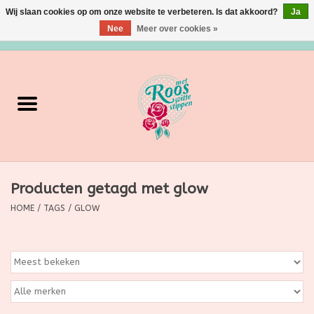
Wij slaan cookies op om onze website te verbeteren. Is dat akkoord?
Ja
Nee
Meer over cookies »
0 Artikelen - €0,00
Home
Verzorging
Make up
Producten getagd met glow
Grimeermateriaal
HOME
/
TAGS
/
GLOW
Eten/Drinken
Huishoudartikelen
Ditjes & Datjes