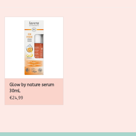
SALE
Kadootjes
Belgisch
Workshops
Furry Friends
Glow by nature serum
30mL
€24,99