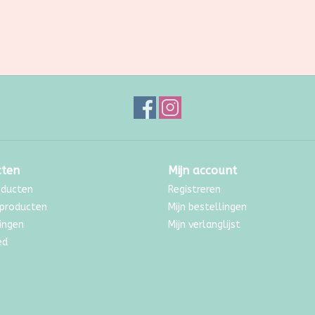
cten
Mijn account
oducten
Registreren
producten
Mijn bestellingen
ingen
Mijn verlanglijst
ed