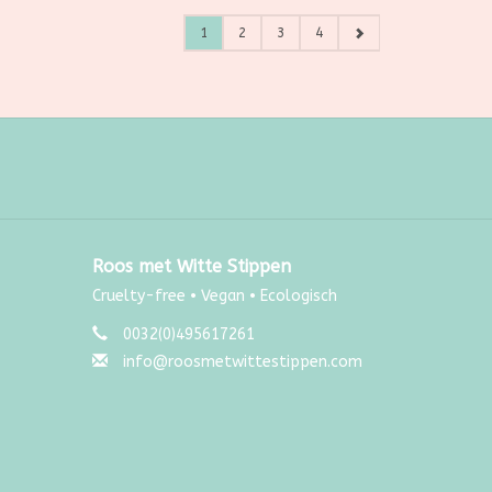
1
2
3
4
Roos met Witte Stippen
Cruelty-free • Vegan • Ecologisch
0032(0)495617261
info@roosmetwittestippen.com