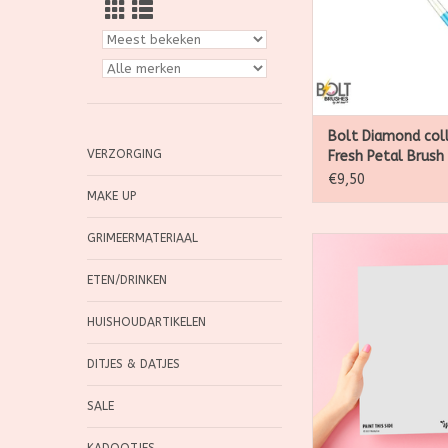
afhankelijk van de d
de haren wordt uit
TOEVOEGEN AAN WI
Bolt Diamond col
VERZORGING
Fresh Petal Brush
paint
€9,50
MAKE UP
GRIMEERMATERIAAL
De Wabbyfun oefenb
gemaakt zijn de p
ETEN/DRINKEN
manier om te grimer
hier oneindig mee 
HUISHOUDARTIKELEN
maak een foto van j
schminkwerkjes en ve
DITJES & DATJES
TOEVOEGEN AAN WI
SALE