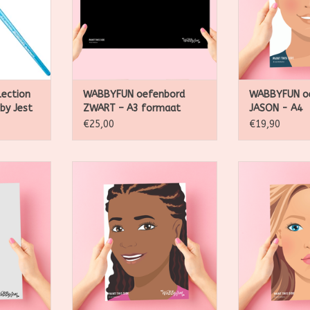
ruk die op
schminkwerkjes en vereeuwig ze.
schminkwerkjes 
geoefend.
TOEVOEGEN AAN WINKELWAGEN
TOEVOEGEN AA
NKELWAGEN
lection
WABBYFUN oefenbord
WABBYFUN o
 by Jest
ZWART – A3 formaat
JASON - A4
€25,00
€19,90
orden zijn
De Wabbyfun oefenborden zijn
De Wabbyfun o
erfecte
gemaakt zijn de perfecte
gemaakt zij
en. Je kan
manier om te grimeren. Je kan
manier om te g
oefenen,
hier oneindig mee oefenen,
hier oneindi
e mooiste
maak een foto van je mooiste
maak een foto
reeuwig ze.
schminkwerkjes en vereeuwig ze.
schminkwerkjes 
NKELWAGEN
TOEVOEGEN AAN WINKELWAGEN
TOEVOEGEN AA