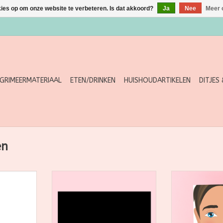
kies op om onze website te verbeteren. Is dat akkoord?
Ja
Nee
Meer 
GRIMEERMATERIAAL
ETEN/DRINKEN
HUISHOUDARTIKELEN
DITJES
en
ing FRESH
De Wabbyfun oefenborden zijn
De Wabbyfun o
sion blinkt
gemaakt zijn de perfecte
gemaakt zij
 kleine tot
manier om te grimeren. Je kan
manier om te g
blaadjes,
hier oneindig mee oefenen,
hier oneindi
t varieert
maak een foto van je mooiste
maak een foto