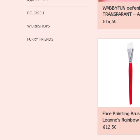
KADOOTJES
WABBYFUN oefen
BELGISCH
TRANSPARANT – A
formaat
€14,50
WORKSHOPS
FURRY FRIENDS
Leanne's Rainbow 3
penseel: vegan schm
voor scallops, 
tijgerstrepen en hoek
Witte synthetisch
houten handv
TOEVOEGEN AAN WI
Face Painting Brus
Leanne's Rainbow 
Angle
€12,50