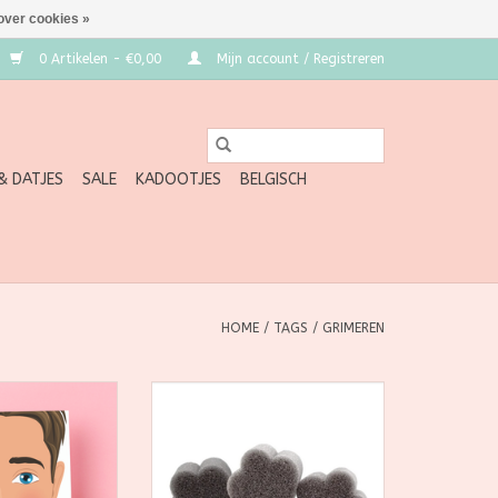
over cookies »
0 Artikelen - €0,00
Mijn account / Registreren
 & DATJES
SALE
KADOOTJES
BELGISCH
HOME
/
TAGS
/
GRIMEREN
efenborden zijn
Splash Face Painting Sponges by
n de perfecte
Jest Paint
rimeren. Je kan
g mee oefenen,
 van je mooiste