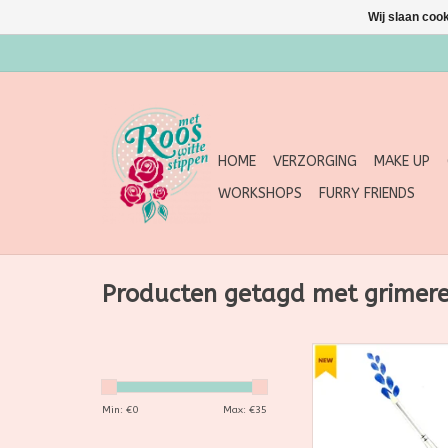
Wij slaan coo
HOME
VERZORGING
MAKE UP
WORKSHOPS
FURRY FRIENDS
Producten getagd met grimer
Het Bolt facepaint
PETAL penseel van Fu
uit in het maken van
Min: €
0
Max: €
35
middelgrote bloem
waarbij het resultaa