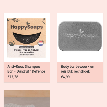
SALE
Kadootjes
Belgisch
Workshops
Furry Friends
Anti-Roos Shampoo
Body bar bewaar- en
Bar - Dandruff Defence
reis blik rechthoek
- 70g
€13,78
€4,99