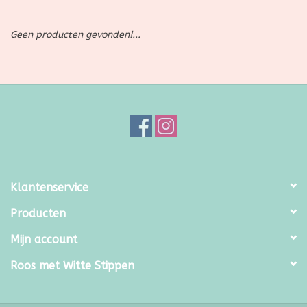
SALE
Geen producten gevonden!...
Kadootjes
Belgisch
Workshops
Furry Friends
Klantenservice
Producten
Mijn account
Roos met Witte Stippen