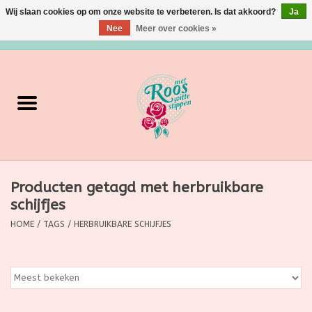
Wij slaan cookies op om onze website te verbeteren. Is dat akkoord?
Ja
Nee
Meer over cookies »
0 Artikelen - €0,00
Home
Verzorging
Make up
Producten getagd met herbruikbare
Grimeermateriaal
schijfjes
Eten/Drinken
HOME
/
TAGS
/
HERBRUIKBARE SCHIJFJES
Huishoudartikelen
Ditjes & Datjes