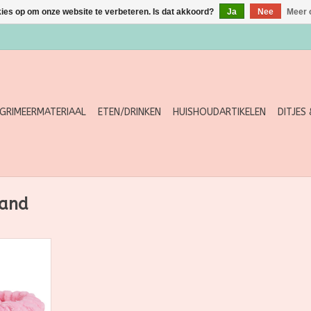
kies op om onze website te verbeteren. Is dat akkoord?
Ja
Nee
Meer 
GRIMEERMATERIAAL
ETEN/DRINKEN
HUISHOUDARTIKELEN
DITJES
band
and is een
arband,
 voor jouw
cht roze
te musthave