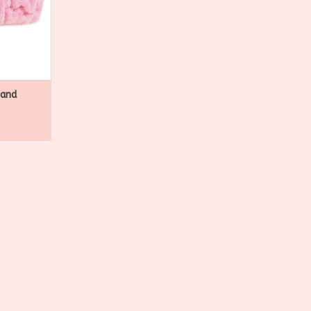
f makeup
NKELWAGEN
and