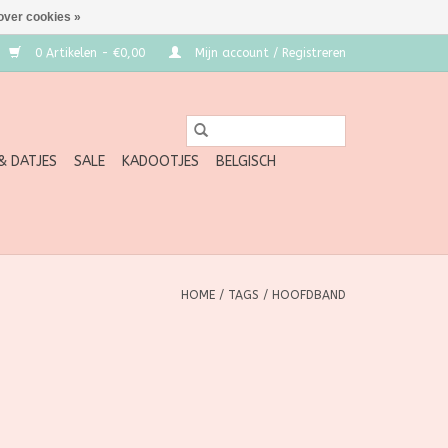
over cookies »
0 Artikelen - €0,00
Mijn account / Registreren
 & DATJES
SALE
KADOOTJES
BELGISCH
HOME
/
TAGS
/
HOOFDBAND