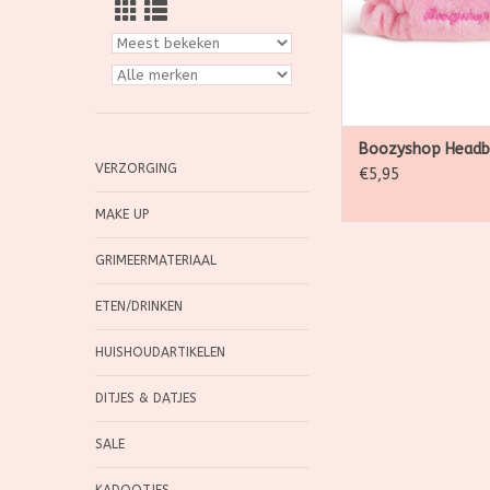
voor je skincare o
routine.
TOEVOEGEN AAN WI
Boozyshop Headb
VERZORGING
€5,95
MAKE UP
GRIMEERMATERIAAL
ETEN/DRINKEN
HUISHOUDARTIKELEN
DITJES & DATJES
SALE