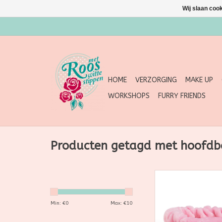
Wij slaan coo
HOME
VERZORGING
MAKE UP
WORKSHOPS
FURRY FRIENDS
Producten getagd met hoofd
De Boozyshop Headb
super zachte ha
speciaal ontwikkeld
Min: €
0
Max: €
10
ME-time. Deze za
haarband is een ech