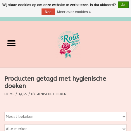
Wij slaan cookies op om onze website te verbeteren. Is dat akkoord?
Ja
Nee
Meer over cookies »
0 Artikelen - €0,00
Home
Verzorging
Make up
Producten getagd met hygienische
Grimeermateriaal
doeken
Eten/Drinken
HOME
/
TAGS
/
HYGIENISCHE DOEKEN
Huishoudartikelen
Ditjes & Datjes