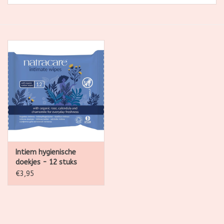
SALE
Kadootjes
Belgisch
Workshops
Furry Friends
Intiem hygienische
doekjes - 12 stuks
€3,95