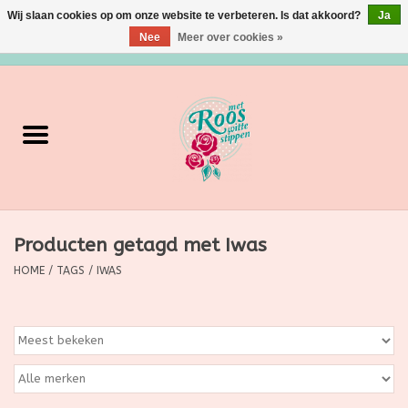
Wij slaan cookies op om onze website te verbeteren. Is dat akkoord?
Ja
Nee
Meer over cookies »
0 Artikelen - €0,00
Home
Verzorging
Make up
Producten getagd met Iwas
Grimeermateriaal
HOME
/
TAGS
/
IWAS
Eten/Drinken
Huishoudartikelen
Ditjes & Datjes