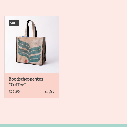
SALE
SALE
Kadootjes
Belgisch
Workshops
Furry Friends
Boodschappentas
“Coffee”
€7,95
€15,95