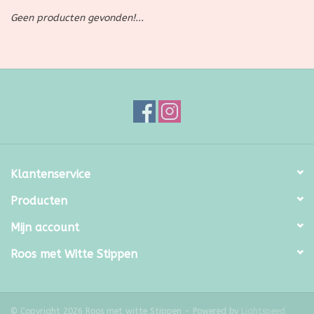
Geen producten gevonden!...
SALE
Kadootjes
Belgisch
Workshops
Klantenservice
Furry Friends
Producten
Mijn account
Roos met Witte Stippen
© Copyright 2026 Roos met witte Stippen - Powered by
Lightspeed