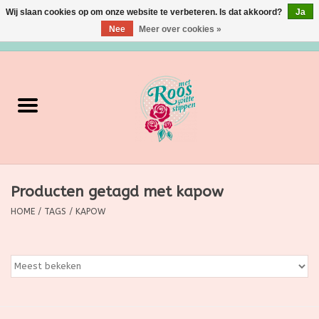
Wij slaan cookies op om onze website te verbeteren. Is dat akkoord?
Ja
Nee
Meer over cookies »
0 Artikelen - €0,00
Home
Verzorging
Make up
Producten getagd met kapow
Grimeermateriaal
HOME
/
TAGS
/
KAPOW
Eten/Drinken
Huishoudartikelen
Ditjes & Datjes