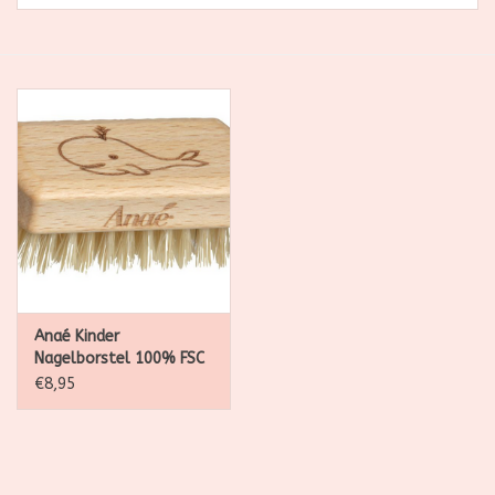
SALE
Kadootjes
Belgisch
Workshops
Furry Friends
Anaé Kinder
Nagelborstel 100% FSC
beukenhout
€8,95