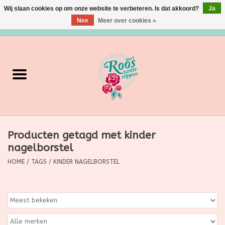
Wij slaan cookies op om onze website te verbeteren. Is dat akkoord?
Ja
Nee
Meer over cookies »
0 Artikelen - €0,00
Home
Verzorging
Make up
Producten getagd met kinder
Grimeermateriaal
nagelborstel
Eten/Drinken
HOME
/
TAGS
/
KINDER NAGELBORSTEL
Huishoudartikelen
Ditjes & Datjes