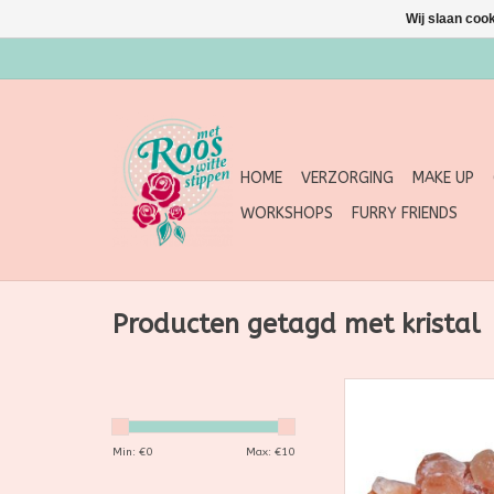
Wij slaan coo
HOME
VERZORGING
MAKE UP
WORKSHOPS
FURRY FRIENDS
Producten getagd met kristal
Artsen en altern
therapeuten beschou
het schoonste zout 
Min: €
0
Max: €
10
en het biedt 
gezondheidsvoor