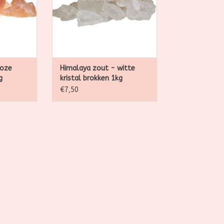
puur en
Himalayazout is puur en
natuurlijk.
NKELWAGEN
TOEVOEGEN AAN WINKELWAGEN
roze
Himalaya zout - witte
g
kristal brokken 1kg
€7,50