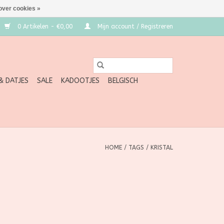
over cookies »
0 Artikelen - €0,00
Mijn account / Registreren
 & DATJES
SALE
KADOOTJES
BELGISCH
HOME
/
TAGS
/
KRISTAL