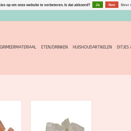
kies op om onze website te verbeteren. Is dat akkoord?
Ja
Nee
Meer 
GRIMEERMATERIAAL
ETEN/DRINKEN
HUISHOUDARTIKELEN
DITJES
atieve
Artsen en alternatieve
wen het als
therapeuten beschouwen het als
ter wereld
het schoonste zout ter wereld
veel
en het biedt veel
delen.
gezondheidsvoordelen.