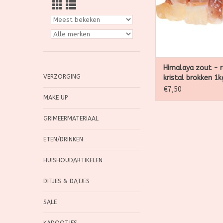
Himalayazout is 
natuurlijk.
TOEVOEGEN AAN WI
Himalaya zout - 
VERZORGING
kristal brokken 1k
€7,50
MAKE UP
GRIMEERMATERIAAL
ETEN/DRINKEN
HUISHOUDARTIKELEN
DITJES & DATJES
SALE