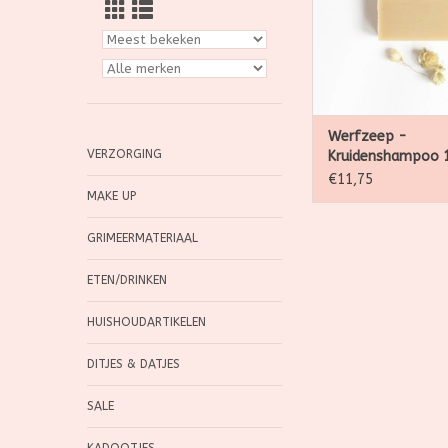
en ravensar
TOEVOEGEN AAN WI
Werfzeep -
VERZORGING
Kruidenshampoo 
€11,75
MAKE UP
GRIMEERMATERIAAL
ETEN/DRINKEN
HUISHOUDARTIKELEN
DITJES & DATJES
SALE