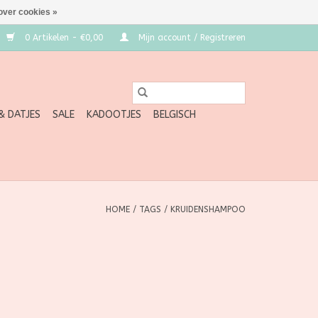
over cookies »
0 Artikelen - €0,00
Mijn account / Registreren
 & DATJES
SALE
KADOOTJES
BELGISCH
HOME
/
TAGS
/
KRUIDENSHAMPOO