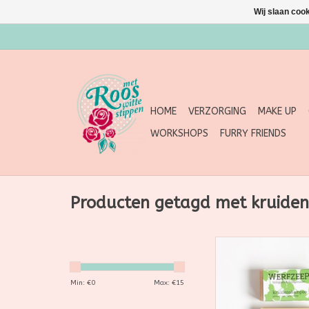
Wij slaan coo
HOME
VERZORGING
MAKE UP
WORKSHOPS
FURRY FRIENDS
Producten getagd met kruid
Kruidenshampoo is 
haarzeep met cal
gember, Oost-Indisch
Min: €
0
Max: €
15
en heerlijk mild ge
ceder, ylang ylang,