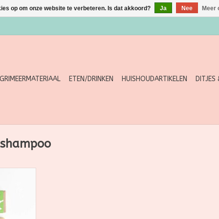
kies op om onze website te verbeteren. Is dat akkoord?
Ja
Nee
Meer 
GRIMEERMATERIAAL
ETEN/DRINKEN
HUISHOUDARTIKELEN
DITJES
enshampoo
een zachte
endula,
e kers, hop
urend naar
 palmarosa