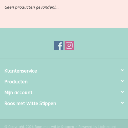
Geen producten gevonden!...
SALE
Kadootjes
Belgisch
Workshops
Klantenservice
Furry Friends
Producten
Mijn account
Roos met Witte Stippen
© Copyright 2026 Roos met witte Stippen - Powered by
Lightspeed