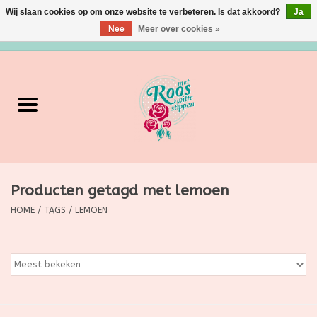
Wij slaan cookies op om onze website te verbeteren. Is dat akkoord?
Ja
Nee
Meer over cookies »
0 Artikelen - €0,00
Home
Verzorging
Make up
Producten getagd met lemoen
Grimeermateriaal
HOME
/
TAGS
/
LEMOEN
Eten/Drinken
Huishoudartikelen
Ditjes & Datjes