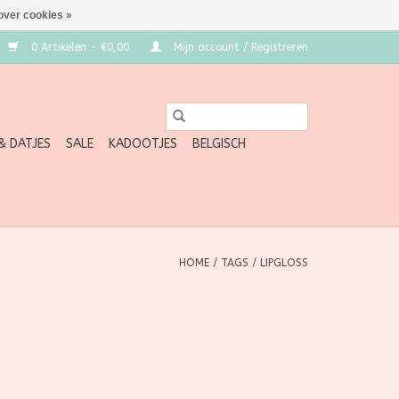
over cookies »
0 Artikelen - €0,00
Mijn account / Registreren
 & DATJES
SALE
KADOOTJES
BELGISCH
HOME
/
TAGS
/
LIPGLOSS