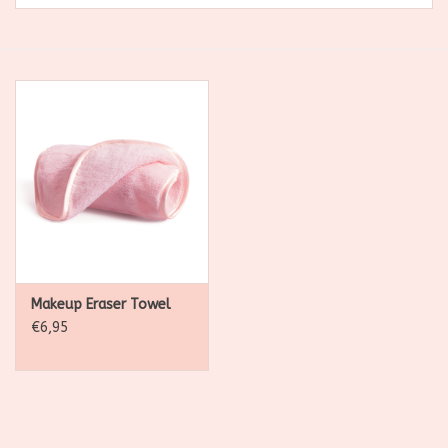
SALE
Kadootjes
Belgisch
Workshops
Furry Friends
Makeup Eraser Towel
€6,95