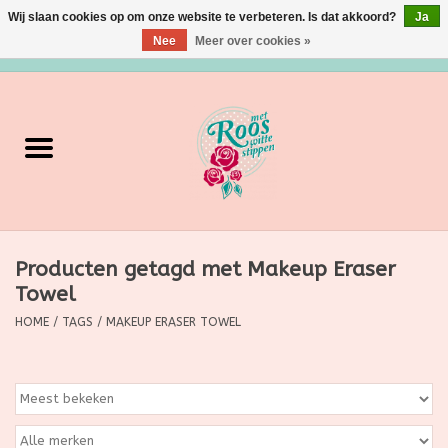
Wij slaan cookies op om onze website te verbeteren. Is dat akkoord?
Ja
Nee
Meer over cookies »
0 Artikelen - €0,00
Home
Verzorging
Make up
Producten getagd met Makeup Eraser
Grimeermateriaal
Towel
Eten/Drinken
HOME
/
TAGS
/
MAKEUP ERASER TOWEL
Huishoudartikelen
Ditjes & Datjes