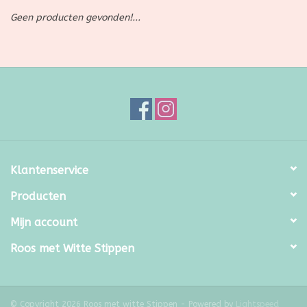
Geen producten gevonden!...
SALE
Kadootjes
Belgisch
Workshops
Klantenservice
Furry Friends
Producten
Mijn account
Roos met Witte Stippen
© Copyright 2026 Roos met witte Stippen - Powered by
Lightspeed