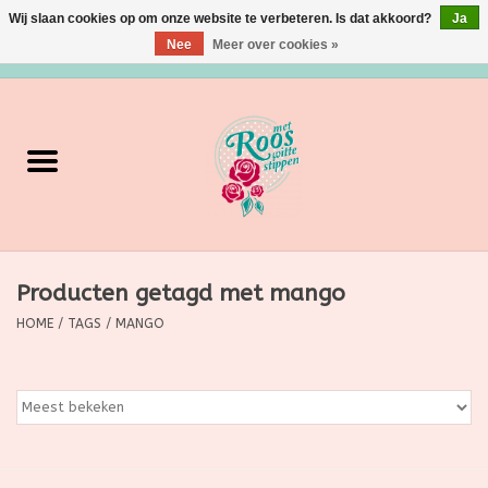
Wij slaan cookies op om onze website te verbeteren. Is dat akkoord?
Ja
Nee
Meer over cookies »
0 Artikelen - €0,00
Home
Verzorging
Make up
Producten getagd met mango
Grimeermateriaal
HOME
/
TAGS
/
MANGO
Eten/Drinken
Huishoudartikelen
Ditjes & Datjes