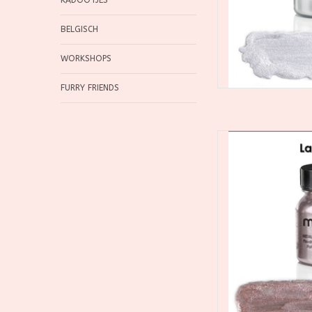
KADOOTJES
BELGISCH
WORKSHOPS
FURRY FRIENDS
Mehron Metallic Po
poederpigment dat i
van dramatische,
on
TOEVOEGEN