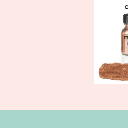
Mehron Metallic Po
poeder dat is ge
metallic ontwerpen. 
zichzelf om zachte m
Meng het met Mixing
in ee
TOEVOEGEN