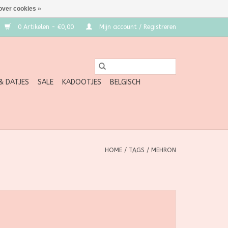
over cookies »
0 Artikelen - €0,00
Mijn account / Registreren
 & DATJES
SALE
KADOOTJES
BELGISCH
HOME
/
TAGS
/
MEHRON