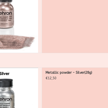
 AAN WINKELWAGEN
wder is een ultrafijn, los
Metallic powder - Silver(28g)
s gemaakt voor het creëren
€12,50
 hoogglanzende metallic
twerpen.
 AAN WINKELWAGEN