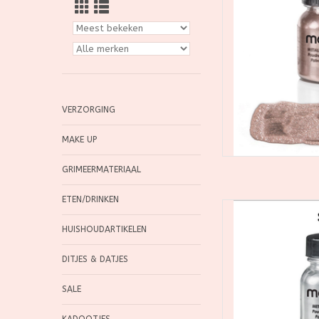
TOEVOEGEN
VERZORGING
MAKE UP
GRIMEERMATERIAAL
ETEN/DRINKEN
Mehron Metallic Po
poederpigment dat i
HUISHOUDARTIKELEN
van dramatische,
on
DITJES & DATJES
TOEVOEGEN
SALE