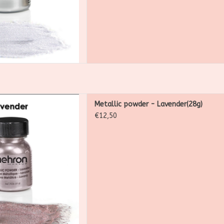
wder is een ultrafijn, los
Metallic powder - Lavender(28g)
s gemaakt voor het creëren
€12,50
 hoogglanzende metallic
twerpen.
 AAN WINKELWAGEN