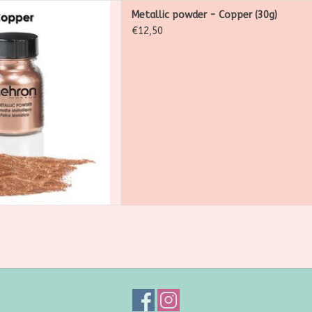
wder is een ultrafijn, los
Metallic powder - Copper (30g)
maakt vr het creëren van
€12,50
Gebruik het losse poeder op
etallic accenten te creëren.
 Liquid om Metallic Powder
n metaalverf
 AAN WINKELWAGEN