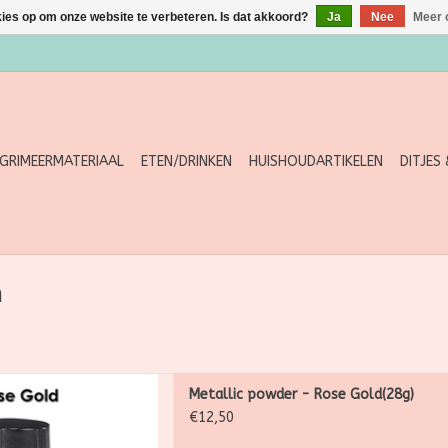
kies op om onze website te verbeteren. Is dat akkoord?
Ja
Nee
Meer 
GRIMEERMATERIAAL
ETEN/DRINKEN
HUISHOUDARTIKELEN
DITJES
n
wder is een ultrafijn, los
Metallic powder - Rose Gold(28g)
s gemaakt voor het creëren
€12,50
 hoogglanzende metallic
twerpen.