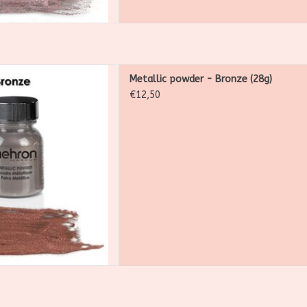
wder is een ultrafijn los
Metallic powder - Bronze (28g)
gemaakt is voor het maken
€12,50
 hoogglanzende metallic
et losse poeder op zichzelf
lic accenten te creëren
 AAN WINKELWAGEN