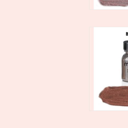
Mehron Metallic Po
poederpigment dat 
van dramatische,
ontwerpen. Gebruik h
om zachte metal
TOEVOEGEN