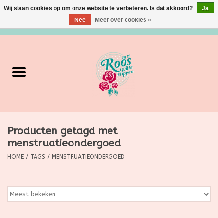
Wij slaan cookies op om onze website te verbeteren. Is dat akkoord?
Ja
Nee
Meer over cookies »
0 Artikelen - €0,00
Home
Verzorging
Make up
Producten getagd met
Grimeermateriaal
menstruatieondergoed
Eten/Drinken
HOME
/
TAGS
/
MENSTRUATIEONDERGOED
Huishoudartikelen
Ditjes & Datjes