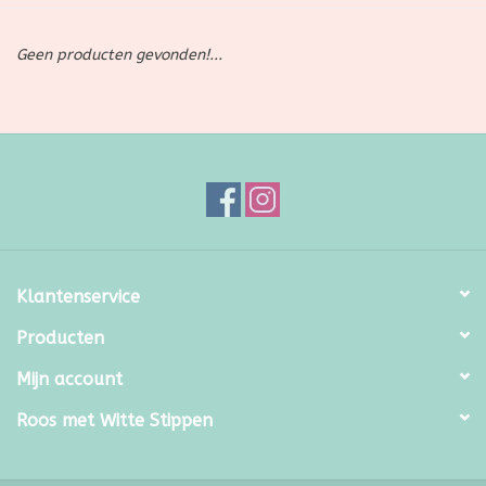
SALE
Geen producten gevonden!...
Kadootjes
Belgisch
Workshops
Furry Friends
Klantenservice
Producten
Mijn account
Roos met Witte Stippen