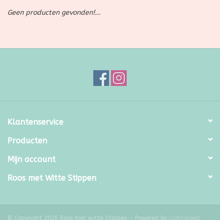
Geen producten gevonden!...
SALE
Kadootjes
Belgisch
Workshops
Klantenservice
Furry Friends
Producten
Mijn account
Roos met Witte Stippen
© Copyright 2026 Roos met witte Stippen - Powered by
Lightspeed