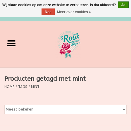
Wij slaan cookies op om onze website te verbeteren. Is dat akkoord?
Ja
Nee
Meer over cookies »
0 Artikelen - €0,00
Home
Verzorging
Make up
Producten getagd met mint
Grimeermateriaal
HOME
/
TAGS
/
MINT
Eten/Drinken
Huishoudartikelen
Ditjes & Datjes