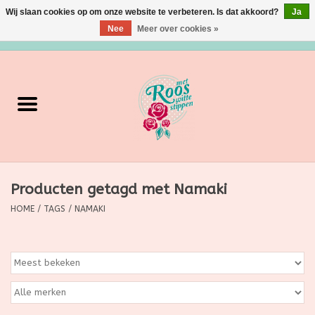
Wij slaan cookies op om onze website te verbeteren. Is dat akkoord?
Ja
Nee
Meer over cookies »
0 Artikelen - €0,00
Home
Verzorging
Make up
Producten getagd met Namaki
Grimeermateriaal
HOME
/
TAGS
/
NAMAKI
Eten/Drinken
Huishoudartikelen
Ditjes & Datjes