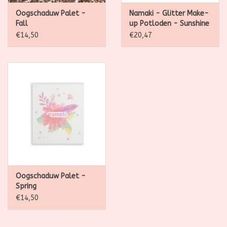
Oogschaduw Palet -
Namaki - Glitter Make-
Fall
up Potloden - Sunshine
- 3 st.
€14,50
€20,47
Oogschaduw Palet -
Spring
€14,50