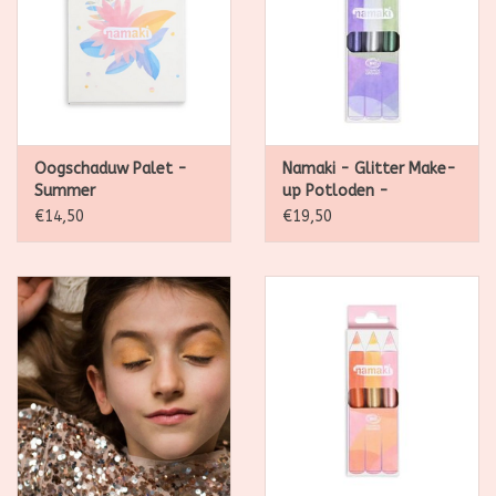
Oogschaduw Palet -
Namaki - Glitter Make-
Summer
up Potloden -
Moonlight - 3 st.
€14,50
€19,50