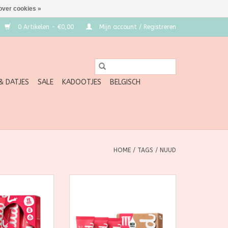
over cookies »
0 Artikelen - €0,00
Mijn account / Registreren
 & DATJES
SALE
KADOOTJES
BELGISCH
HOME
/
TAGS
/
NUUD
gebruiken?
Bij Nuud geen aluminium, geen
id: Nuud is
geurstoffen, geen parabenen,
entreerd. Een
geen onbetrouwbare
rootte van een
chemicaliën, geen alcohol, geen
s echt voldoende.
microplastics, geen