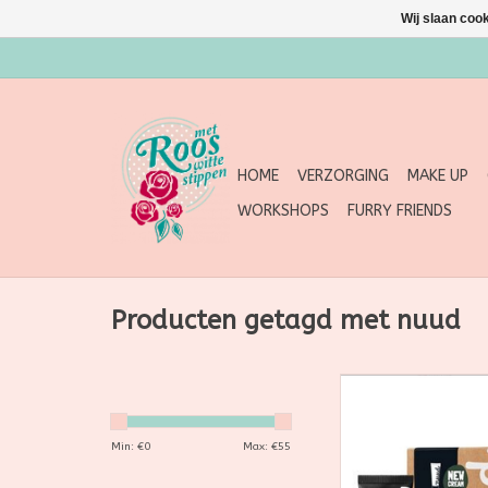
Wij slaan coo
HOME
VERZORGING
MAKE UP
WORKSHOPS
FURRY FRIENDS
Producten getagd met nuud
De Starter Zwart va
perfecte start - voo
meer van de kleur z
Min: €
0
Max: €
55
dan van roze. Met 
tube van 15 ml ben j