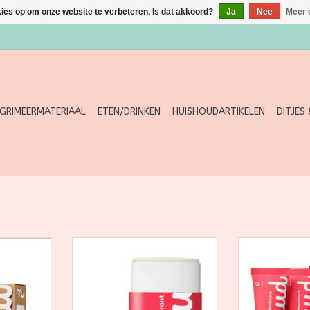
kies op om onze website te verbeteren. Is dat akkoord?
Ja
Nee
Meer 
GRIMEERMATERIAAL
ETEN/DRINKEN
HUISHOUDARTIKELEN
DITJES
n Nuud. De
Met de Stick van Nuud ben je
Hoe Nuud 
ral als je
helemaal klaar voor ongeveer
Hoeveelhe
wart houdt
6-7 weken lang natuurlijk frisse
supergeconc
onze nuud
oksels. De Stick is parfumvrij en
klodder ter g
e goed voor
ruikt toch heerlijk. Hoe dat zo?
erwt per oksel i