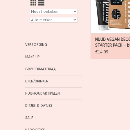
ongeveer zeven weken
frisse oksels
NUUD VEGAN DEO
VERZORGING
STARTER PACK - b
15ml
€14,99
MAKE UP
GRIMEERMATERIAAL
ETEN/DRINKEN
HUISHOUDARTIKELEN
DITJES & DATJES
SALE