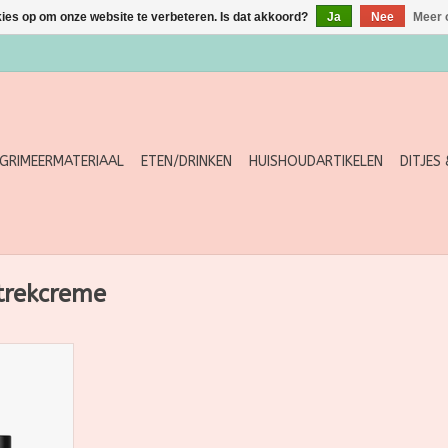
kies op om onze website te verbeteren. Is dat akkoord?
Ja
Nee
Meer 
GRIMEERMATERIAAL
ETEN/DRINKEN
HUISHOUDARTIKELEN
DITJES
trekcreme
ere kringen
rminderen
rème van
NKELWAGEN