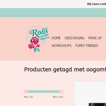
Wij slaan coo
HOME
VERZORGING
MAKE UP
WORKSHOPS
FURRY FRIENDS
Producten getagd met oogom
Helpt wallen en donk
rond de ogen te ve
met de oogomtrekc
Min: €
0
Max: €
35
Ray.
TOEVOEGEN AAN WI