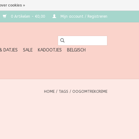
over cookies »
0 Artikelen - €0,00
Mijn account / Registreren
 & DATJES
SALE
KADOOTJES
BELGISCH
HOME
/
TAGS
/
OOGOMTREKCREME