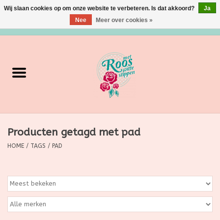
Wij slaan cookies op om onze website te verbeteren. Is dat akkoord?
Ja
Nee
Meer over cookies »
0 Artikelen - €0,00
Home
Verzorging
Make up
Producten getagd met pad
Grimeermateriaal
HOME
/
TAGS
/
PAD
Eten/Drinken
Huishoudartikelen
Ditjes & Datjes