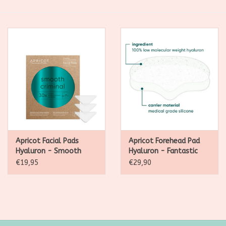
SALE
Kadootjes
Belgisch
Workshops
Furry Friends
Apricot Facial Pads
Apricot Forehead Pad
Hyaluron - Smooth
Hyaluron - Fantastic
Criminal - 30
forehead - 30
€19,95
€29,90
behandelingen
behandelingen