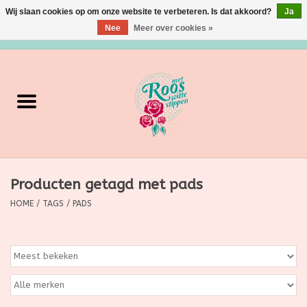
Wij slaan cookies op om onze website te verbeteren. Is dat akkoord?
Ja
Nee
Meer over cookies »
0 Artikelen - €0,00
Home
Verzorging
Make up
Producten getagd met pads
Grimeermateriaal
HOME
/
TAGS
/
PADS
Eten/Drinken
Huishoudartikelen
Ditjes & Datjes