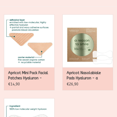
SALE
Kadootjes
Belgisch
Workshops
Furry Friends
Apricot Mini Pack Facial
Apricot Nasolabiale
Patches Hyaluron -
Pads Hyaluron - a
Down the frown
reason to smile - 30
€14,90
€26,90
behandelingen