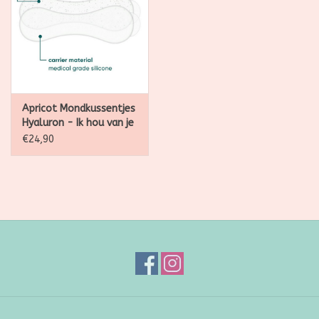
Apricot Mondkussentjes
Hyaluron - Ik hou van je
glimlach - 30
€24,90
behandelingen