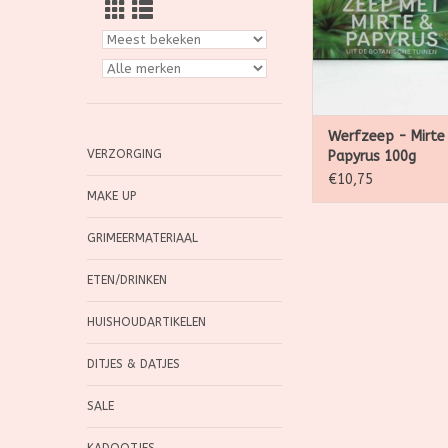
planten, en daar 
bijzondere zepe
Deze eerste editie 
met mirte en papyru
in de B
TOEVOEGEN AAN WI
Werfzeep - Mirte
VERZORGING
Papyrus 100g
€10,75
MAKE UP
GRIMEERMATERIAAL
ETEN/DRINKEN
HUISHOUDARTIKELEN
DITJES & DATJES
SALE