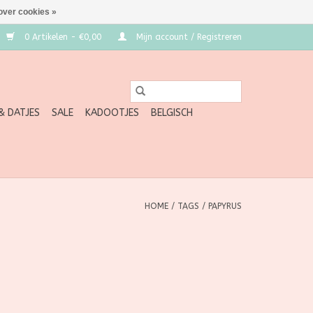
over cookies »
0 Artikelen - €0,00
Mijn account / Registreren
 & DATJES
SALE
KADOOTJES
BELGISCH
HOME
/
TAGS
/
PAPYRUS