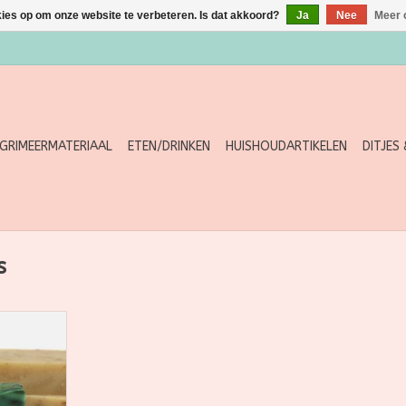
kies op om onze website te verbeteren. Is dat akkoord?
Ja
Nee
Meer 
GRIMEERMATERIAAL
ETEN/DRINKEN
HUISHOUDARTIKELEN
DITJES
s
 samen met
n Utrecht.
ving!
nen groeit
jzondere