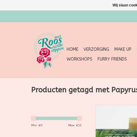
Wij slaan coo
HOME
VERZORGING
MAKE UP
WORKSHOPS
FURRY FRIENDS
Producten getagd met Papyru
Werfzeep We werken
de Botanische Tuine
Een kruisbestui
Min: €
0
Max: €
15
In de Botanische Tui
een weelde aan bi