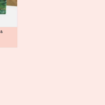
maken we
n van.
is gemaakt
s, geoogst
NKELWAGEN
 &