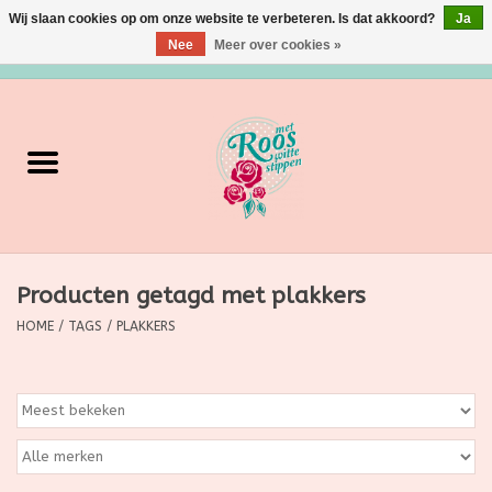
Wij slaan cookies op om onze website te verbeteren. Is dat akkoord?
Ja
Nee
Meer over cookies »
0 Artikelen - €0,00
Home
Verzorging
Make up
Producten getagd met plakkers
Grimeermateriaal
HOME
/
TAGS
/
PLAKKERS
Eten/Drinken
Huishoudartikelen
Ditjes & Datjes