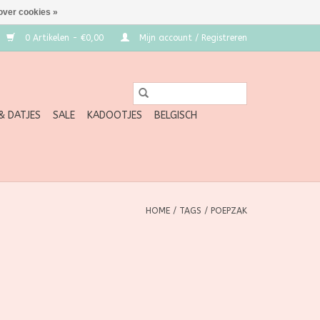
over cookies »
0 Artikelen - €0,00
Mijn account / Registreren
 & DATJES
SALE
KADOOTJES
BELGISCH
HOME
/
TAGS
/
POEPZAK