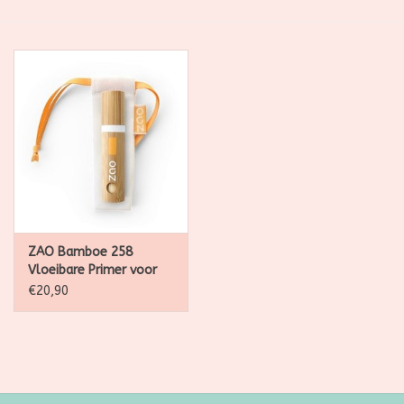
SALE
Kadootjes
Belgisch
Workshops
Furry Friends
ZAO Bamboe 258
Vloeibare Primer voor
de ogen 4 Gram
€20,90