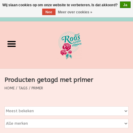
Wij slaan cookies op om onze website te verbeteren. Is dat akkoord?
Ja
Nee
Meer over cookies »
0 Artikelen - €0,00
Home
Verzorging
Make up
Producten getagd met primer
Grimeermateriaal
HOME
/
TAGS
/
PRIMER
Eten/Drinken
Huishoudartikelen
Ditjes & Datjes