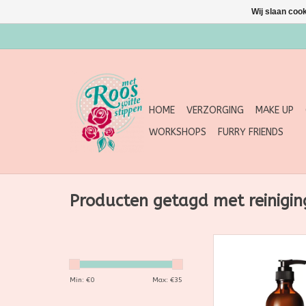
Wij slaan coo
HOME
VERZORGING
MAKE UP
WORKSHOPS
FURRY FRIENDS
Producten getagd met reinigin
Gospel Vitamin 
Cleansing Gel 
TOEVOEGEN AAN WI
Min: €
0
Max: €
35