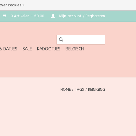
over cookies »
0 Artikelen - €0,00
Mijn account / Registreren
 & DATJES
SALE
KADOOTJES
BELGISCH
HOME
/
TAGS
/
REINIGING