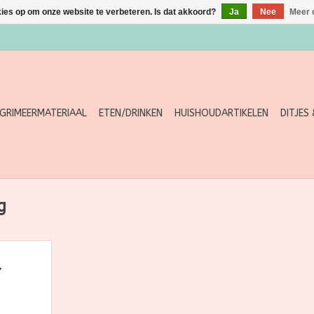
kies op om onze website te verbeteren. Is dat akkoord?
Ja
Nee
Meer 
GRIMEERMATERIAAL
ETEN/DRINKEN
HUISHOUDARTIKELEN
DITJES
g
C Glow
200ml
NKELWAGEN