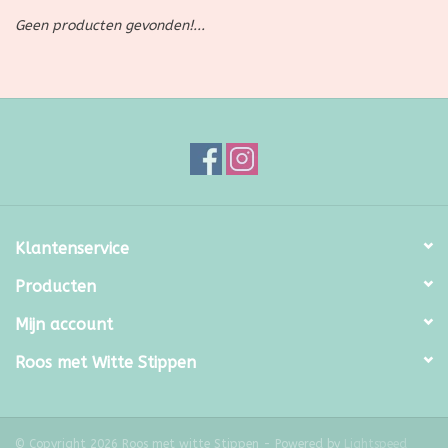
Geen producten gevonden!...
SALE
Kadootjes
Belgisch
Workshops
Klantenservice
Furry Friends
Producten
Mijn account
Roos met Witte Stippen
© Copyright 2026 Roos met witte Stippen - Powered by
Lightspeed