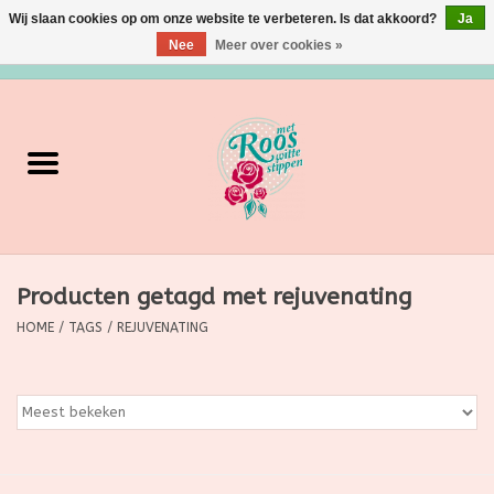
Wij slaan cookies op om onze website te verbeteren. Is dat akkoord?
Ja
Nee
Meer over cookies »
0 Artikelen - €0,00
Home
Verzorging
Make up
Producten getagd met rejuvenating
Grimeermateriaal
HOME
/
TAGS
/
REJUVENATING
Eten/Drinken
Huishoudartikelen
Ditjes & Datjes