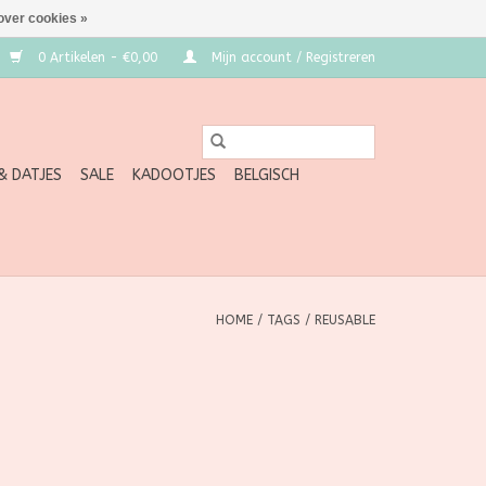
over cookies »
0 Artikelen - €0,00
Mijn account / Registreren
 & DATJES
SALE
KADOOTJES
BELGISCH
HOME
/
TAGS
/
REUSABLE