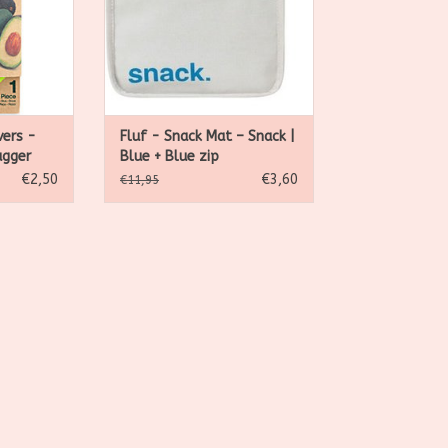
n fruit en
houden.
NKELWAGEN
vers -
Fluf - Snack Mat – Snack |
ugger
Blue + Blue zip
€2,50
€3,60
€11,95