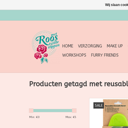
Wij slaan coo
HOME
VERZORGING
MAKE UP
WORKSHOPS
FURRY FRIENDS
Producten getagd met reusab
Maak kennis met Foo
SALE
De perfecte oploss
voedselverspilling en
Min: €
0
Max: €
5
van onnodig plas
aluminiumfolie. Geb