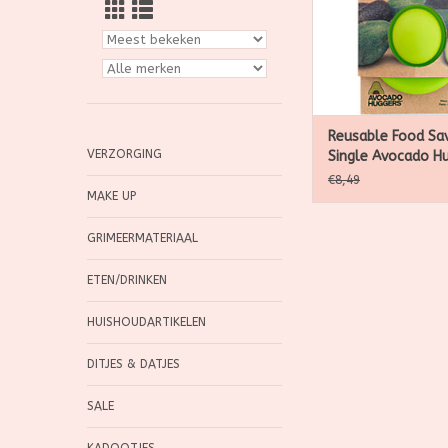
Huggers om gesnede
groenten vers te 
TOEVOEGEN AAN WI
Reusable Food Sa
VERZORGING
Single Avocado H
€8,49
MAKE UP
GRIMEERMATERIAAL
ETEN/DRINKEN
HUISHOUDARTIKELEN
DITJES & DATJES
SALE