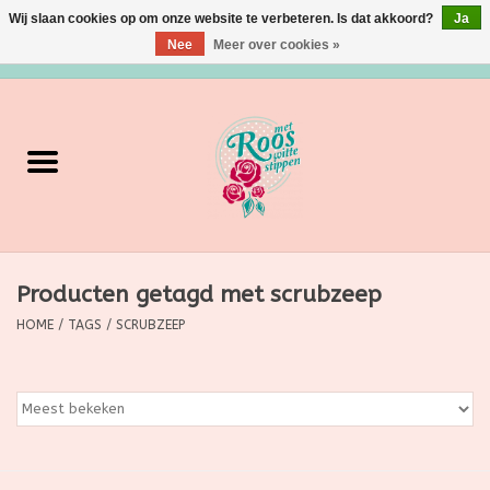
Wij slaan cookies op om onze website te verbeteren. Is dat akkoord?
Ja
Nee
Meer over cookies »
0 Artikelen - €0,00
Home
Verzorging
Make up
Producten getagd met scrubzeep
Grimeermateriaal
HOME
/
TAGS
/
SCRUBZEEP
Eten/Drinken
Huishoudartikelen
Ditjes & Datjes