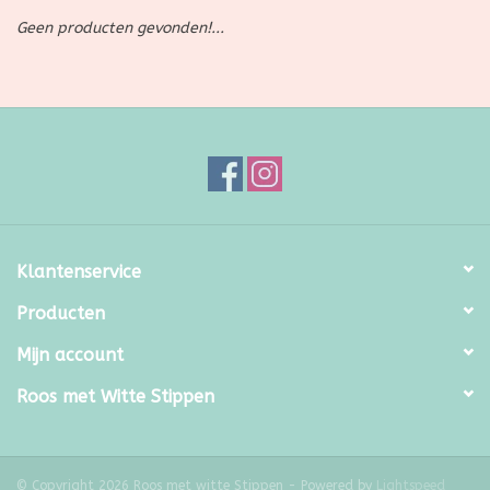
Geen producten gevonden!...
SALE
Kadootjes
Belgisch
Workshops
Klantenservice
Furry Friends
Producten
Mijn account
Roos met Witte Stippen
© Copyright 2026 Roos met witte Stippen - Powered by
Lightspeed