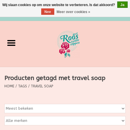
Wij slaan cookies op om onze website te verbeteren. Is dat akkoord?
Ja
Nee
Meer over cookies »
0 Artikelen - €0,00
Home
Verzorging
Make up
Producten getagd met travel soap
Grimeermateriaal
HOME
/
TAGS
/
TRAVEL SOAP
Eten/Drinken
Huishoudartikelen
Ditjes & Datjes