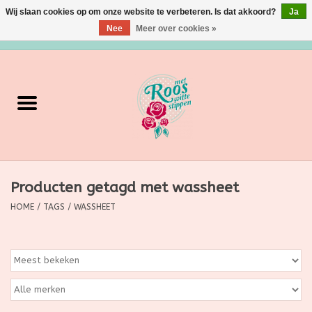
Wij slaan cookies op om onze website te verbeteren. Is dat akkoord?
Ja
Nee
Meer over cookies »
0 Artikelen - €0,00
Home
Verzorging
Make up
Producten getagd met wassheet
Grimeermateriaal
HOME
/
TAGS
/
WASSHEET
Eten/Drinken
Huishoudartikelen
Ditjes & Datjes