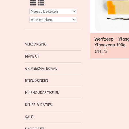
ylangzeep macereren 
stroperige biolo
vanillestokjes, dat z
terug aan de zwe
TOEVOEGEN AAN WI
Werfzeep - Ylan
VERZORGING
Ylangzeep 100g
€11,75
MAKE UP
GRIMEERMATERIAAL
ETEN/DRINKEN
HUISHOUDARTIKELEN
DITJES & DATJES
SALE