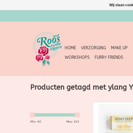
Wij slaan coo
HOME
VERZORGING
MAKE UP
WORKSHOPS
FURRY FRIENDS
Producten getagd met ylang 
Werfzeep Ylang y
bevat etherische bloe
absolue van de he
Min: €
0
Max: €
15
vanille-achtig geur
van benzoë. Speciaal