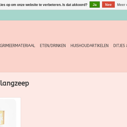
kies op om onze website te verbeteren. Is dat akkoord?
Ja
Nee
Meer 
GRIMEERMATERIAAL
ETEN/DRINKEN
HUISHOUDARTIKELEN
DITJES
Ylangzeep
langzeep
menoliën en
erlijke,
ende hars
 voor ylang