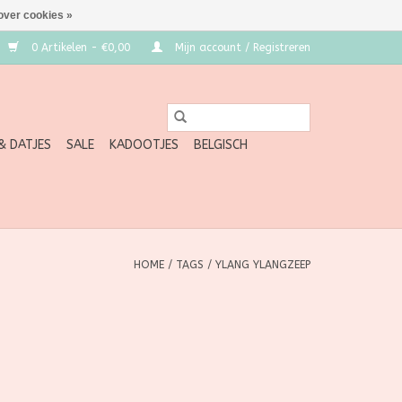
over cookies »
0 Artikelen - €0,00
Mijn account / Registreren
 & DATJES
SALE
KADOOTJES
BELGISCH
HOME
/
TAGS
/
YLANG YLANGZEEP