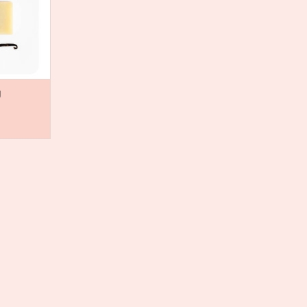
we heerlijk
gische
ie je soms
vende s
NKELWAGEN
g