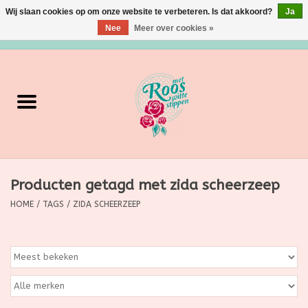
Wij slaan cookies op om onze website te verbeteren. Is dat akkoord?
Ja
Nee
Meer over cookies »
0 Artikelen - €0,00
Home
Verzorging
Make up
Producten getagd met zida scheerzeep
Grimeermateriaal
HOME
/
TAGS
/
ZIDA SCHEERZEEP
Eten/Drinken
Huishoudartikelen
Ditjes & Datjes