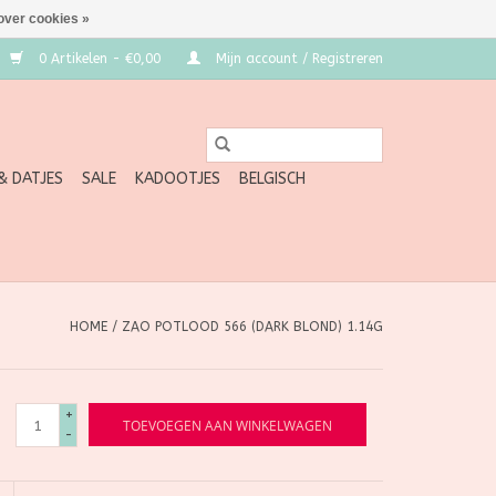
over cookies »
0 Artikelen - €0,00
Mijn account / Registreren
 & DATJES
SALE
KADOOTJES
BELGISCH
HOME
/
ZAO POTLOOD 566 (DARK BLOND) 1.14G
+
TOEVOEGEN AAN WINKELWAGEN
-