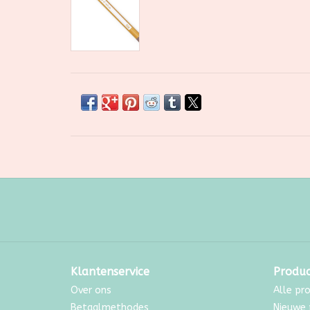
Klantenservice
Produ
Over ons
Alle pr
Betaalmethodes
Nieuwe 