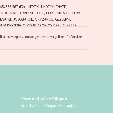
5/566.567 (F2) :
HEPTYL UNDECYLENATE,
YDROGENATED RAPESEED OIL, COPERNICIA CERIFERA
OGENATED JOJOBA OIL, ORYZANOL, GLYCERYL
UM DIOXIDE), CI 77491 (IRON OXIDES), CI 77492
42 (MANGANESE VIOLET), CI77007 (ULTRAMARINES).
lijst toevoegen
/
Toevoegen om te vergelijken
/
Afdrukken
) :
HEPTYL UNDECYLENATE, SIMMONDSIA
RAPESEED OIL, COPERNICIA CERIFERA (CARNAUBA)
OBA OIL, KAOLIN, ORYZANOL, GLYCERYL
UM DIOXIDE), CI 77491 (IRON OXIDES), CI 77492
42 (MANGANESE VIOLET), CI77007 (ULTRAMARINES).
E, SIMMONDSIA CHINENSIS (JOJOBA) SEED OIL*,
Roos met Witte Stippen
ERA (CARNAUBA) WAX*, MICA, TRIBEHENIN, SILICA,
Cruelty-free • Vegan • Ecologisch
, GLYCERYL CAPRYLATE. MAY CONTAIN +/- : CI