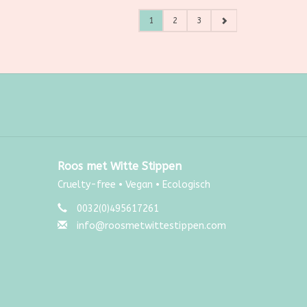
1
2
3
Roos met Witte Stippen
Cruelty-free • Vegan • Ecologisch
0032(0)495617261
info@roosmetwittestippen.com