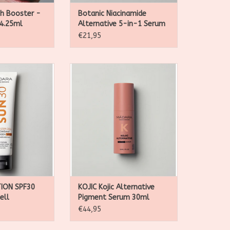
N WINKELWAGEN
h Booster -
Botanic Niacinamide
 4.25ml
Alternative 5-in-1 Serum
(Travel-Size 15ml)
€21,95
 ritual with this
MÁDARA KOJIC Alternative
tified, high-
Pigment Serum: plantaardig
e SPF30 body
serum met alpha-arbutine en
 shields against
jeneverbesstamcellen tegen
 ageing caused by
hyperpigmentatie. 99%
d free radicals.
natuurlijk, vegan, dierproefvrij.
N WINKELWAGEN
TOEVOEGEN AAN WINKELWAGEN
ION SPF30
KOJIC Kojic Alternative
ell
Pigment Serum 30ml
Body
€44,95
 100ml