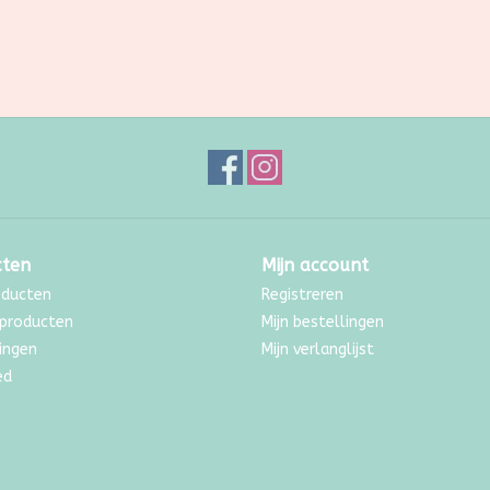
cten
Mijn account
oducten
Registreren
producten
Mijn bestellingen
ingen
Mijn verlanglijst
ed