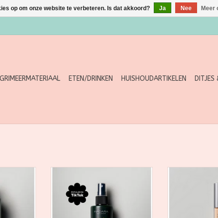
kies op om onze website te verbeteren. Is dat akkoord?
Ja
Nee
Meer 
GRIMEERMATERIAAL
ETEN/DRINKEN
HUISHOUDARTIKELEN
DITJES
 hair day
Like skincare, but for hair.
This skincare-i
 zinc and
Enriched with hydrolyzed
hides dark circl
, rich in
keratin, lactic acid and red
redness yet my
acin [B3],
algae extract, this lightweight
uns
ickening
micro-keratin hair mist envelops
TOEVOEGEN AA