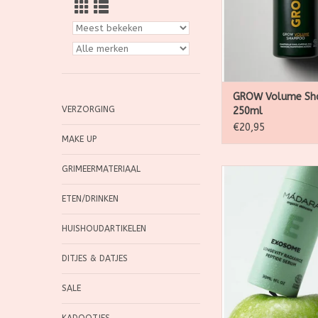
pantothenic acid [
Northern chante
TOEVOEGEN AAN WI
GROW Volume Sh
VERZORGING
250ml
€20,95
MAKE UP
GRIMEERMATERIAAL
MÁDARA EXOSOME L
Serum met appele
ETEN/DRINKEN
peptiden en postbio
stralenere, steviger
HUISHOUDARTIKELEN
natuurlijk, veg
dierproefvri
DITJES & DATJES
TOEVOEGEN AAN WI
SALE