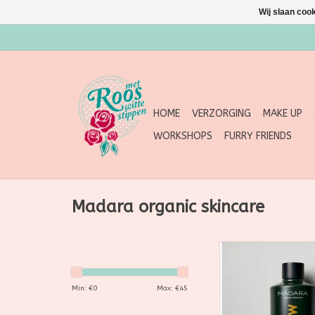
Wij slaan coo
HOME
VERZORGING
MAKE UP
WORKSHOPS
FURRY FRIENDS
Madara organic skincare
Start another good
with this caffeine,
fungi-based shampoo
Min: €
0
Max: €
45
growth-supporting ni
biotin [B7] and th