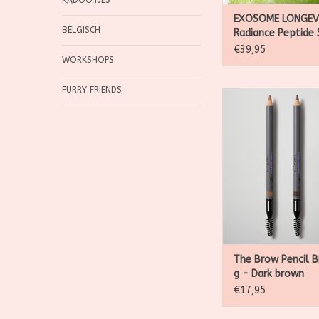
KADOOTJES
EXOSOME LONGEV
BELGISCH
Radiance Peptide
30ml
€39,95
WORKSHOPS
FURRY FRIENDS
Dit natuurlij
wenkbrauwpotlood 
glijdt moeiteloos ove
geeft je wenkbra
gedefinieerde en verh
Natuurlijke minerale
zorgen voor verfijnde
overeenkomen met de
natuurlijke wenkb
TOEVOEGEN AAN WI
The Brow Pencil B
g - Dark brown
€17,95