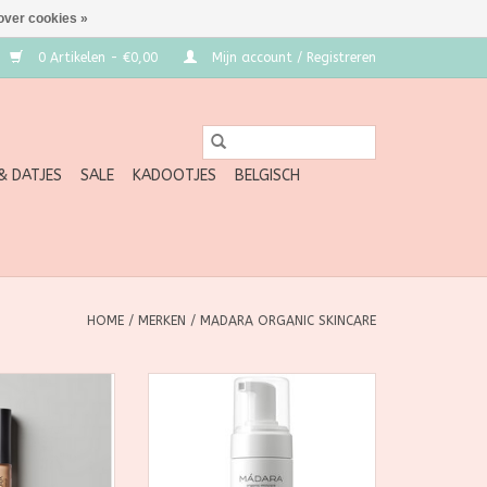
over cookies »
0 Artikelen - €0,00
Mijn account / Registreren
 & DATJES
SALE
KADOOTJES
BELGISCH
HOME
/
MERKEN
/
MADARA ORGANIC SKINCARE
nfused concealer
Reinig de huid grondig met dit
es, blemishes and
zachte, zuiverende schuim met
stically remains
extract van noordelijk
een.
duizendblad. Dit rijke en zachte
schuim reinigt de huid,
N WINKELWAGEN