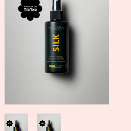
SALE
Kadootjes
Belgisch
Workshops
Furry Friends