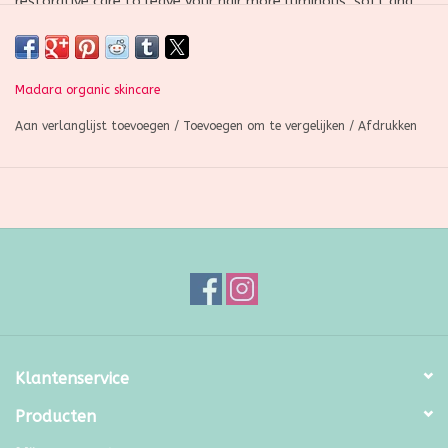
restorative care to leave your hair more luminous, soft and
bouncy.
Madara organic skincare
Aan verlanglijst toevoegen
/
Toevoegen om te vergelijken
/
Afdrukken
Klantenservice
Producten