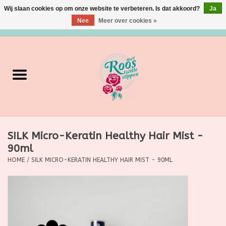
Wij slaan cookies op om onze website te verbeteren. Is dat akkoord?
Ja
Nee
Meer over cookies »
0 Artikelen - €0,00
Home
Verzorging
Make up
SILK Micro-Keratin Healthy Hair Mist -
Grimeermateriaal
90ml
HOME
/
SILK MICRO-KERATIN HEALTHY HAIR MIST - 90ML
Eten/Drinken
Huishoudartikelen
Ditjes & Datjes