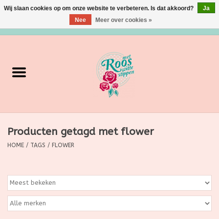
Wij slaan cookies op om onze website te verbeteren. Is dat akkoord?
Ja
Nee
Meer over cookies »
0 Artikelen - €0,00
Home
Verzorging
Make up
Producten getagd met flower
Grimeermateriaal
HOME
/
TAGS
/
FLOWER
Eten/Drinken
Huishoudartikelen
Ditjes & Datjes