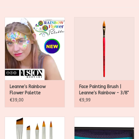
SALE
Kadootjes
Belgisch
Workshops
Furry Friends
Leanne's Rainbow
Face Painting Brush |
Flower Palette
Leanne's Rainbow - 3/8"
Flower Brush
€39,00
€9,99