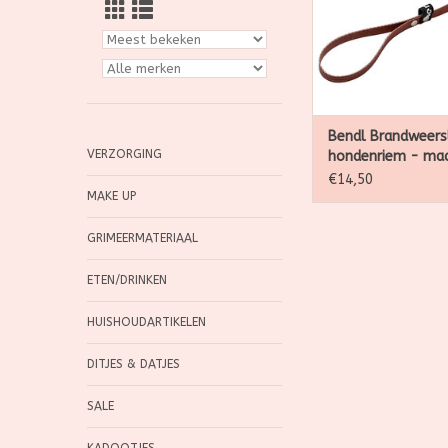
robuste brandweer
perfect vegan altern
leer. Afgewerkt 
handvat en mus
TOEVOEGEN AAN WI
Bendl Brandweers
VERZORGING
hondenriem - ma
€14,50
MAKE UP
GRIMEERMATERIAAL
ETEN/DRINKEN
HUISHOUDARTIKELEN
DITJES & DATJES
SALE