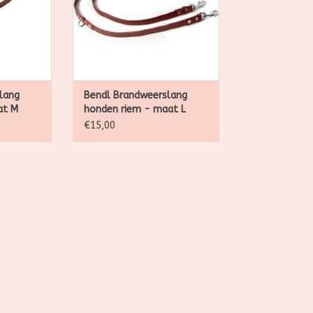
slang een
robuste brandweerslang een
atief voor
perfect vegan alternatief voor
met een
leer. Afgewerkt met een
keton.
handvat en musketon.
NKELWAGEN
TOEVOEGEN AAN WINKELWAGEN
lang
Bendl Brandweerslang
at M
honden riem - maat L
€15,00