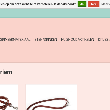
kies op om onze website te verbeteren. Is dat akkoord?
Ja
Nee
Meer 
GRIMEERMATERIAAL
ETEN/DRINKEN
HUISHOUDARTIKELEN
DITJES
riem
riem van
Deze hippe hondenriem van
van oude
Bendl is gemaakt van oude
ekeurde
Nederlandse afgekeurde
 sterk en
brandslang: stoer, sterk en
t is deze
duurzaam! Daarnaast is deze