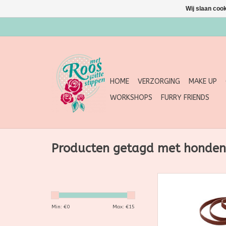
Wij slaan coo
HOME
VERZORGING
MAKE UP
WORKSHOPS
FURRY FRIENDS
Producten getagd met honden
Deze hippe honden
Bendl is gemaakt 
Nederlandse afg
Min: €
0
Max: €
15
brandslang: stoer,
duurzaam! Daarnaas