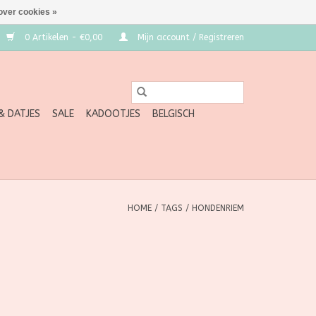
over cookies »
0 Artikelen - €0,00
Mijn account / Registreren
 & DATJES
SALE
KADOOTJES
BELGISCH
HOME
/
TAGS
/
HONDENRIEM