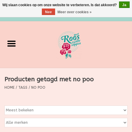
Wij slaan cookies op om onze website te verbeteren. Is dat akkoord?
Ja
Nee
Meer over cookies »
0 Artikelen - €0,00
Home
Verzorging
Make up
Producten getagd met no poo
Grimeermateriaal
HOME
/
TAGS
/
NO POO
Eten/Drinken
Huishoudartikelen
Ditjes & Datjes